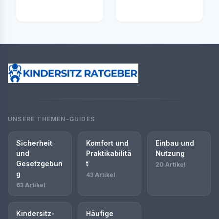
UNSERE THEMEN-GUIDES
Sicherheit
Komfort und
Einbau und
und
Praktikabilitä
Nutzung
Gesetzgebun
t
20 Artikel
g
43 Artikel
63 Artikel
Kindersitz-
Häufige